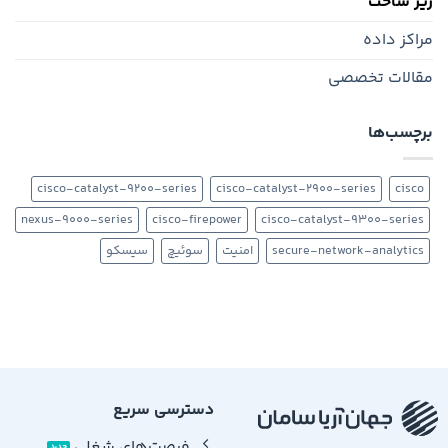
زیر ساخت
مراکز داده
مقالات تخصصی
برچسب‌ها
cisco-catalyst-9200-series
cisco-catalyst-2900-series
cisco
nexus-9000-series
cisco-firepower
cisco-catalyst-9300-series
secure-network-analytics
امنیت
سوئیچ
سیسکو
دسترسی سریع
فرصت‌های شغلی