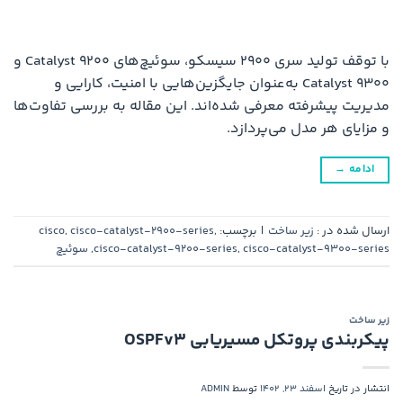
با توقف تولید سری 2900 سیسکو، سوئیچ‌های Catalyst 9200 و
Catalyst 9300 به‌عنوان جایگزین‌هایی با امنیت، کارایی و
مدیریت پیشرفته معرفی شده‌اند. این مقاله به بررسی تفاوت‌ها
و مزایای هر مدل می‌پردازد.
ادامه
→
ارسال شده در :
زیر ساخت
|
برچسب:
,
cisco-catalyst-2900-series
,
cisco
cisco-catalyst-9300-series
,
cisco-catalyst-9200-series
,
سوئیچ
زیر ساخت
پیکربندی پروتکل مسیریابی OSPFv3
انتشار در تاریخ
اسفند 23, 1402
توسط
ADMIN